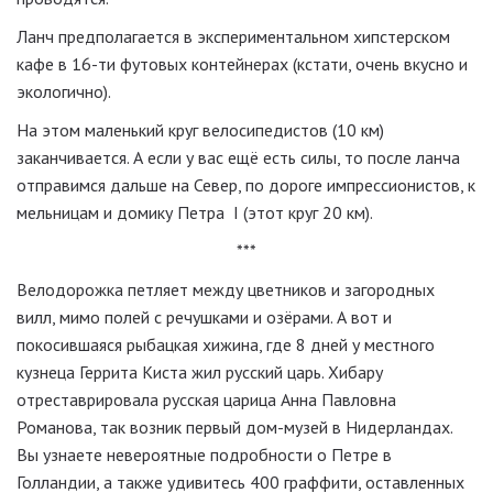
Ланч предполагается в экспериментальном хипстерском
кафе в 16-ти футовых контейнерах (кстати, очень вкусно и
экологично).
На этом маленький круг велосипедистов (10 км)
заканчивается. А если у вас ещё есть силы, то после ланча
отправимся дальше на Север, по дороге импрессионистов, к
мельницам и домику Петра I (этот круг 20 км).
***
Велодорожка петляет между цветников и загородных
вилл, мимо полей с речушками и озёрами. А вот и
покосившаяся рыбацкая хижина, где 8 дней у местного
кузнеца Геррита Киста жил русский царь. Хибару
отреставрировала русская царица Анна Павловна
Романова, так возник первый дом-музей в Нидерландах.
Вы узнаете невероятные подробности о Петре в
Голландии, а также удивитесь 400 граффити, оставленных