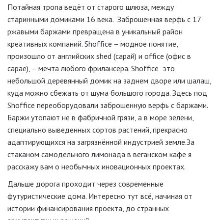
Потайная тропа ведёт от старого шлюза, между
старинными домиками 16 века. Заброшенная верфь c 17
ржавыми баржами превращена в уникальный район
креативных компаний. Shoffice – модное понятие,
произошло от английских shed (сарай) и office (офис в
сарае), – мечта любого фрилансера. Shoffice это
небольшой деревянный домик на заднем дворе или шалаш,
куда можно сбежать от шума большого города. Здесь под
Shoffice переоборудовали заброшенную верфь с баржами.
Баржи утопают не в фабричной грязи, а в море зелени,
специально выведенных сортов растений, прекрасно
адаптирующихся на загрязнённой индустрией земле.За
стаканом самодельного лимонада в веганском кафе я
расскажу вам о необычных иновационных проектах.
Дальше дорога проходит через современные
футуристические дома. Интересно тут всё, начиная от
истории финансирования проекта, до странных