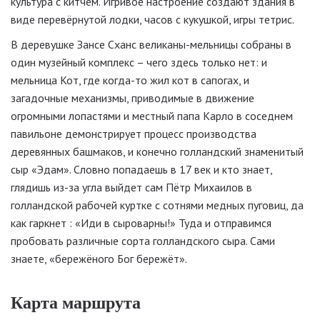
культура с китчем. Игривое настроение создают здания в
виде перевёрнутой лодки, часов с кукушкой, игры тетрис.
В деревушке Зансе Сханс великаны-мельницы собраны в
один музейный комплекс – чего здесь только нет: и
мельница Кот, где когда-то жил кот в сапогах, и
загадочные механизмы, приводимые в движение
огромными лопастями и местный папа Карло в соседнем
павильоне демонстрирует процесс производства
деревянных башмаков, и конечно голландский знаменитый
сыр «Эдам». Словно попадаешь в 17 век и кто знает,
глядишь из-за угла выйдет сам Пётр Михаилов в
голландской рабочей куртке с сотнями медных пуговиц, да
как гаркнет : «Иди в сыроварны!» Туда и отправимся
пробовать различные сорта голландского сыра. Сами
знаете, «бережёного Бог бережёт».
Карта маршрута