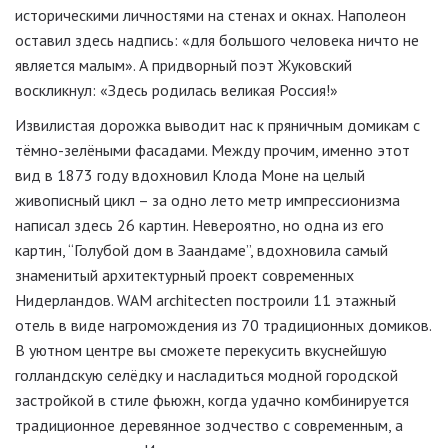
историческими личностями на стенах и окнах. Наполеон
оставил здесь надпись: «для большого человека ничто не
является малым». А придворный поэт Жуковский
воскликнул: «Здесь родилась великая Россия!»
Извилистая дорожка выводит нас к пряничным домикам с
тёмно-зелёными фасадами. Между прочим, именно этот
вид в 1873 году вдохновил Клода Моне на целый
живописный цикл – за одно лето метр импрессионизма
написал здесь 26 картин. Невероятно, но одна из его
картин, “Голубой дом в Заандаме”, вдохновила самый
знаменитый архитектурный проект современных
Нидерландов. WAM architecten построили 11 этажный
отель в виде нагромождения из 70 традиционных домиков.
В уютном центре вы сможете перекусить вкуснейшую
голландскую селёдку и насладиться модной городской
застройкой в стиле фьюжн, когда удачно комбинируется
традиционное деревянное зодчество с современным, а