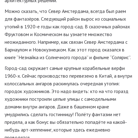
архитектурных решений.
Можно сказать, что Север Амстердама, всегда был раем
для фантазёров. Следующий район вырос из социальных
утопий в 1920-е годы как город-сад. В сказочных районах
Фруктовом и Космическом вы узнаете множество
неожиданного. Например, как связан Север Амстердама с
Барнаулом и Новокузнецком. Как этот город оказался в
книге “Незнайка из Солнечного города” и фильме “Солярис”.
Город-сад окружает самые крупные корабельные верфи
1960-х. Сейчас производство перевезено в Китай, а внутри
колоссальных ангаров раскинулась очередная утопия:
городок художников. Это надо видеть: кто на что горазд
художники построили целые улицы с самодельными
домами внутри ангаров. Даже в башенном кране
умудрились сделать гостинницу! Полёту фантазии нет
предела, а как бонус вы обязательно попадёте на какой-
нибудь арт-хеппенинг, которые здесь ежедневно
проводятся.