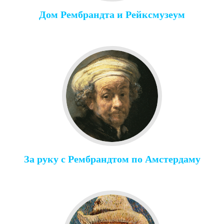
Дом Рембрандта и Рейксмузеум
За руку с Рембрандтом по Амстердаму